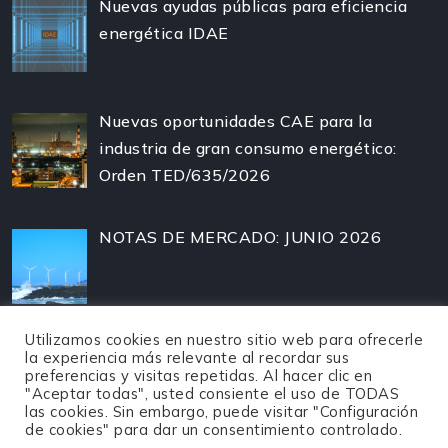
Nuevas ayudas públicas para eficiencia
energética IDAE
Nuevas oportunidades CAE para la
industria de gran consumo energético:
Orden TED/635/2026
NOTAS DE MERCADO: JUNIO 2026
Utilizamos cookies en nuestro sitio web para ofrecerle
la experiencia más relevante al recordar sus
preferencias y visitas repetidas. Al hacer clic en
"Aceptar todas", usted consiente el uso de TODAS
las cookies. Sin embargo, puede visitar "Configuración
de cookies" para dar un consentimiento controlado.