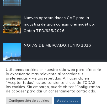
Nuevas oportunidades CAE para la
industria de gran consumo energético:
Orden TED/635/2026
NOTAS DE MERCADO: JUNIO 2026
Utilizamos cookies en nuestro sitio web para ofrecerle
la experiencia más relevante al recordar sus
preferencias y visitas repetidas. Al hacer clic en
"Aceptar todas", usted consiente el uso de TODAS
las cookies. Sin embargo, puede visitar "Configuración
de cookies" para dar un consentimiento controlado.
Configuración de cookies
Acepto todas
©
2026
Enertrade -
Política de privacidad
-
Aviso