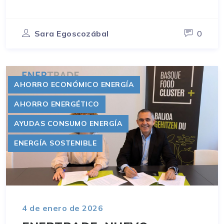
Sara Egoscozábal
0
AHORRO ECONÓMICO ENERGÍA
AHORRO ENERGÉTICO
AYUDAS CONSUMO ENERGÍA
ENERGÍA SOSTENIBLE
4 de enero de 2026