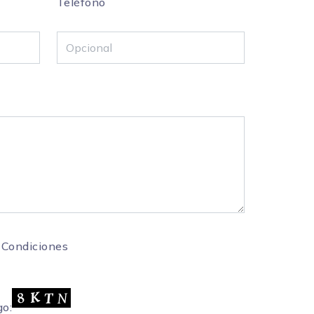
Teléfono
 Condiciones
go: