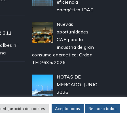
eficiencia
energética IDAE
Nuevas
oportunidades
2 311
CAE para la
albes nº
industria de gran
ona
consumo energético: Orden
TED/635/2026
NOTAS DE
MERCADO: JUNIO
2026
onfiguración de cookies
Acepto todas
Rechazo todas