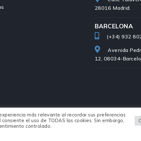
os
28016 Madrid.
BARCELONA
(+34)
932 80
Avenida Pedr
12, 08034-Barcel
 experiencia más relevante al recordar sus preferencias
ted consiente el uso de TODAS las cookies. Sin embargo,
C
sentimiento controlado.