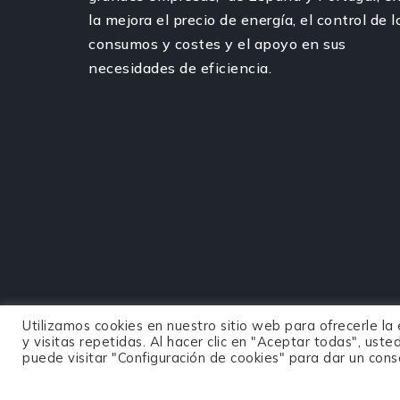
la mejora el precio de energía, el control de l
consumos y costes y el apoyo en sus
necesidades de eficiencia.
Utilizamos cookies en nuestro sitio web para ofrecerle la
y visitas repetidas. Al hacer clic en "Aceptar todas", us
puede visitar "Configuración de cookies" para dar un con