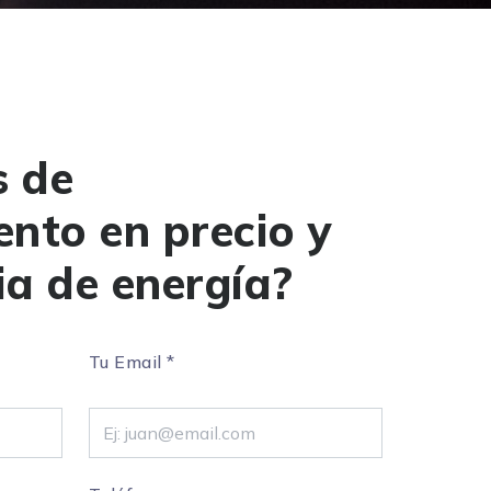
 de
nto en precio y
ia de energía?
Tu Email
*