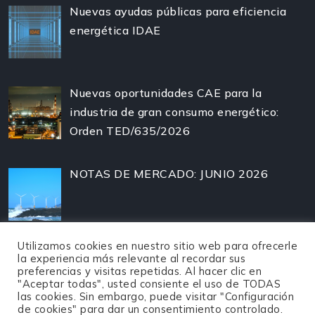
Nuevas ayudas públicas para eficiencia
energética IDAE
Nuevas oportunidades CAE para la
industria de gran consumo energético:
Orden TED/635/2026
NOTAS DE MERCADO: JUNIO 2026
Utilizamos cookies en nuestro sitio web para ofrecerle
la experiencia más relevante al recordar sus
preferencias y visitas repetidas. Al hacer clic en
"Aceptar todas", usted consiente el uso de TODAS
las cookies. Sin embargo, puede visitar "Configuración
de cookies" para dar un consentimiento controlado.