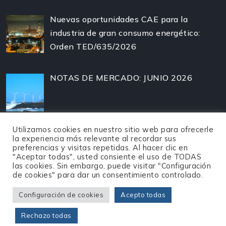
Nuevas oportunidades CAE para la
industria de gran consumo energético:
Orden TED/635/2026
NOTAS DE MERCADO: JUNIO 2026
Utilizamos cookies en nuestro sitio web para ofrecerle
la experiencia más relevante al recordar sus
preferencias y visitas repetidas. Al hacer clic en
"Aceptar todas", usted consiente el uso de TODAS
las cookies. Sin embargo, puede visitar "Configuración
de cookies" para dar un consentimiento controlado.
Configuración de cookies
Acepto todas
©
2026
Enertrade -
Política de privacidad
-
Aviso
Rechazo todas
Legal
-
Cookies