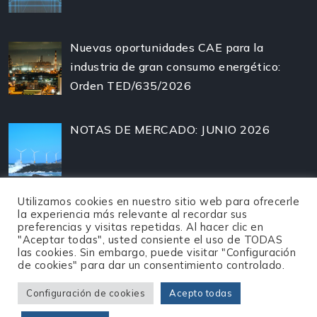
Nuevas oportunidades CAE para la
industria de gran consumo energético:
Orden TED/635/2026
NOTAS DE MERCADO: JUNIO 2026
Utilizamos cookies en nuestro sitio web para ofrecerle
la experiencia más relevante al recordar sus
preferencias y visitas repetidas. Al hacer clic en
"Aceptar todas", usted consiente el uso de TODAS
las cookies. Sin embargo, puede visitar "Configuración
de cookies" para dar un consentimiento controlado.
Configuración de cookies
Acepto todas
©
2026
Enertrade -
Política de privacidad
-
Aviso