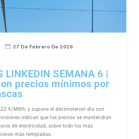
s
27 De Febrero De 2026
 LINKEDIN SEMANA 6 |
con precios mínimos por
ascas
,22 €/MWh, y supone el decimotercer día con
visiones indican que los precios se mantendrán
uros de electricidad, sobre todo los más
isiones más templadas.