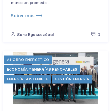
marca un promedio...
Saber más ⟶
Sara Egoscozábal
0
AHORRO ENERGÉTICO
ECONOMÍA Y ENERGÍAS RENOVABLES
ENERGÍA SOSTENIBLE
GESTIÓN ENERGÍA