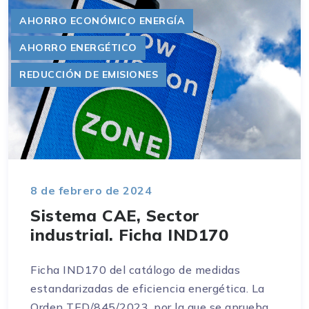
AHORRO ECONÓMICO ENERGÍA
AHORRO ENERGÉTICO
REDUCCIÓN DE EMISIONES
8 de febrero de 2024
Sistema CAE, Sector
industrial. Ficha IND170
Ficha IND170 del catálogo de medidas
estandarizadas de eficiencia energética. La
Orden TED/845/2023, por la que se aprueba